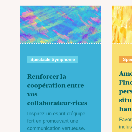
Spectacle Symphonie
Spe
Amé
Renforcer la
l’in
coopération entre
per
vos
situ
collaborateur·rices
han
Inspirez un esprit d’équipe
Favor
fort en promouvant une
inclus
communication vertueuse.