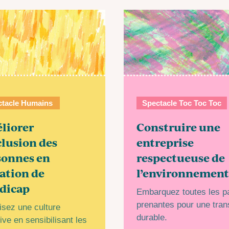
ctacle Humains
Spectacle Toc Toc Toc
liorer
Construire une
clusion des
entreprise
sonnes en
respectueuse de
ation de
l’environnemen
dicap
Embarquez toutes les pa
prenantes pour une trans
isez une culture
durable.
ive en sensibilisant les