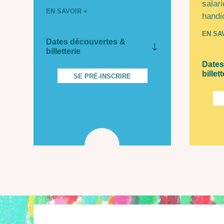
salari
EN SAVOIR +
handi
EN SA
Dates découvertes &
billetterie
Dates
billett
SE PRÉ-INSCRIRE