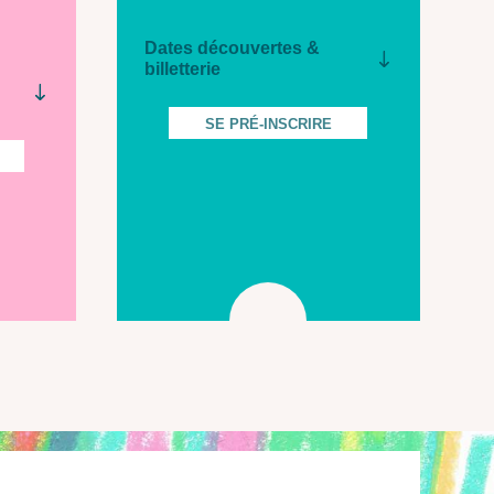
Dates découvertes &
billetterie
SE PRÉ-INSCRIRE