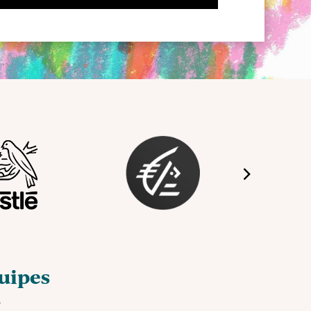
quipes
x