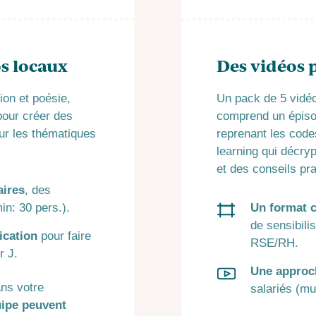
os locaux
Des vidéos
ion et poésie,
Un pack de 5 vidé
pour créer des
comprend un épisod
sur les thématiques
reprenant les codes
learning qui décry
et des conseils pra
aires
, des
in: 30 pers.).
Un format c
de sensibili
cation
pour faire
RSE/RH.
r J.
Une approch
ns votre
salariés (mul
uipe peuvent