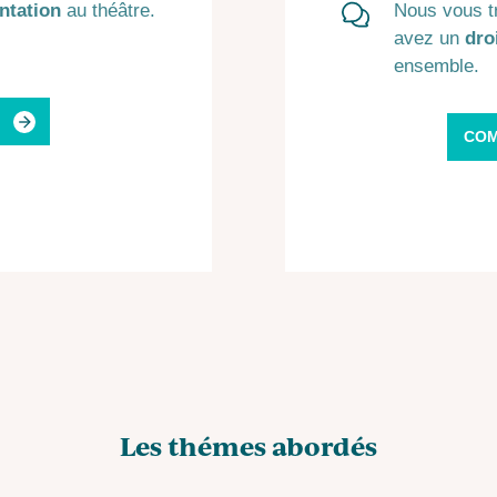
ntation
au théâtre.
Nous vous t
avez un
dro
ensemble.
COM
Les thémes abordés