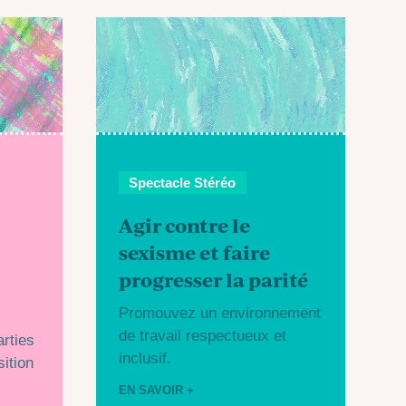
Spectacle Stéréo
Agir contre le
sexisme et faire
progresser la parité
t
Promouvez un environnement
de travail respectueux et
rties
inclusif.
ition
EN SAVOIR +